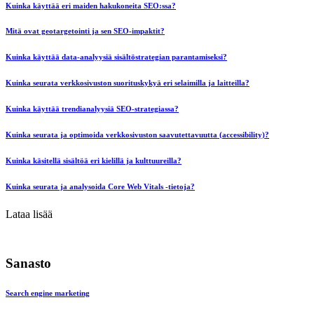
Kuinka käyttää eri maiden hakukoneita SEO:ssa?
Mitä ovat geotargetointi ja sen SEO-impaktit?
Kuinka käyttää data-analyysiä sisältöstrategian parantamiseksi?
Kuinka seurata verkkosivuston suorituskykyä eri selaimilla ja laitteilla?
Kuinka käyttää trendianalyysiä SEO-strategiassa?
Kuinka seurata ja optimoida verkkosivuston saavutettavuutta (accessibility)?
Kuinka käsitellä sisältöä eri kielillä ja kulttuureilla?
Kuinka seurata ja analysoida Core Web Vitals -tietoja?
Lataa lisää
Sanasto
Search engine marketing