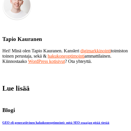
Tapio Kauranen
Hei! Minä olen Tapio Kauranen. Kansleri
digimarkkinointi
toimiston
toinen perustaja, sekä &
hakukoneoptimointi
ammattilainen.
Kiinnostaako
WordPress kotisivut
? Ota yhteyttä.
Lue lisää
Blogi
GEO eli generatiivinen hakukoneoptimointi: mitä SEO-osaajan pitää tietää