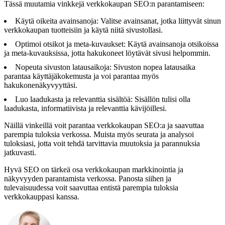
Tässä muutamia vinkkejä verkkokaupan SEO:n parantamiseen:
Käytä oikeita avainsanoja: Valitse avainsanat, jotka liittyvät sinun
verkkokaupan tuotteisiin ja käytä niitä sivustollasi.
Optimoi otsikot ja meta-kuvaukset: Käytä avainsanoja otsikoissa
ja meta-kuvauksissa, jotta hakukoneet löytävät sivusi helpommin.
Nopeuta sivuston latausaikoja: Sivuston nopea latausaika
parantaa käyttäjäkokemusta ja voi parantaa myös
hakukonenäkyvyyttäsi.
Luo laadukasta ja relevanttia sisältöä: Sisällön tulisi olla
laadukasta, informatiivista ja relevanttia kävijöillesi.
Näillä vinkeillä voit parantaa verkkokaupan SEO:a ja saavuttaa
parempia tuloksia verkossa. Muista myös seurata ja analysoi
tuloksiasi, jotta voit tehdä tarvittavia muutoksia ja parannuksia
jatkuvasti.
Hyvä SEO on tärkeä osa verkkokaupan markkinointia ja
näkyvyyden parantamista verkossa. Panosta siihen ja
tulevaisuudessa voit saavuttaa entistä parempia tuloksia
verkkokauppasi kanssa.