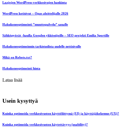
Laajojen WordPress-verkkosivujen hankinta
WordPress kotisivut – Opas aloittelijalle 2026
Hakukoneoptimointi ”muuttopalvelu” sanalle
Sähköpyörät -haulla Googlen ykkössijoille – SEO projekti Emilia Sportille
Hakukoneoptimoinnin tarkistuslista uudelle nettisivulle
Mikä on Robots.txt?
Hakukoneoptimointi hinta
Lataa lisää
Usein kysyttyä
Kuinka optimoida verkkosivuston käyttöliittymä (UI) ja käyttäjäkokemus (UX)?
Kuinka optimoida verkkosivuston käytettävyys (usability)?