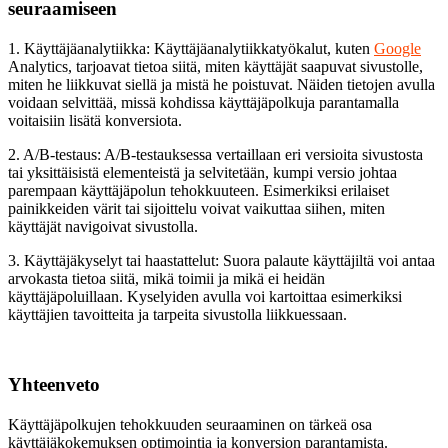
seuraamiseen
1. Käyttäjäanalytiikka: Käyttäjäanalytiikkatyökalut, kuten
Google
Analytics, tarjoavat tietoa siitä, miten käyttäjät saapuvat sivustolle,
miten he liikkuvat siellä ja mistä he poistuvat. Näiden tietojen avulla
voidaan selvittää, missä kohdissa käyttäjäpolkuja parantamalla
voitaisiin lisätä konversiota.
2. A/B-testaus: A/B-testauksessa vertaillaan eri versioita sivustosta
tai yksittäisistä elementeistä ja selvitetään, kumpi versio johtaa
parempaan käyttäjäpolun tehokkuuteen. Esimerkiksi erilaiset
painikkeiden värit tai sijoittelu voivat vaikuttaa siihen, miten
käyttäjät navigoivat sivustolla.
3. Käyttäjäkyselyt tai haastattelut: Suora palaute käyttäjiltä voi antaa
arvokasta tietoa siitä, mikä toimii ja mikä ei heidän
käyttäjäpoluillaan. Kyselyiden avulla voi kartoittaa esimerkiksi
käyttäjien tavoitteita ja tarpeita sivustolla liikkuessaan.
Yhteenveto
Käyttäjäpolkujen tehokkuuden seuraaminen on tärkeä osa
käyttäjäkokemuksen optimointia ja konversion parantamista.