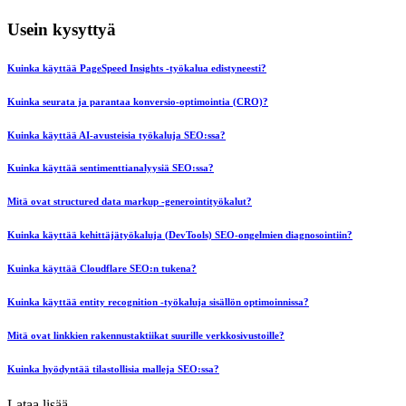
Usein kysyttyä
Kuinka käyttää PageSpeed Insights -työkalua edistyneesti?
Kuinka seurata ja parantaa konversio-optimointia (CRO)?
Kuinka käyttää AI-avusteisia työkaluja SEO:ssa?
Kuinka käyttää sentimenttianalyysiä SEO:ssa?
Mitä ovat structured data markup -generointityökalut?
Kuinka käyttää kehittäjätyökaluja (DevTools) SEO-ongelmien diagnosointiin?
Kuinka käyttää Cloudflare SEO:n tukena?
Kuinka käyttää entity recognition -työkaluja sisällön optimoinnissa?
Mitä ovat linkkien rakennustaktiikat suurille verkkosivustoille?
Kuinka hyödyntää tilastollisia malleja SEO:ssa?
Lataa lisää