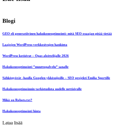
Blogi
GEO eli generatiivinen hakukoneoptimointi: mitä SEO-osaajan pitää tietää
Laajojen WordPress-verkkosivujen hankinta
WordPress kotisivut – Opas aloittelijalle 2026
Hakukoneoptimointi ”muuttopalvelu” sanalle
Sähköpyörät -haulla Googlen ykkössijoille – SEO projekti Emilia Sportille
Hakukoneoptimoinnin tarkistuslista uudelle nettisivulle
Mikä on Robots.txt?
Hakukoneoptimointi hinta
Lataa lisää