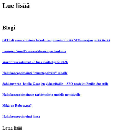
Lue lisää
Blogi
GEO eli generatiivinen hakukoneoptimointi: mitä SEO-osaajan pitää tietää
Laajojen WordPress-verkkosivujen hankinta
WordPress kotisivut – Opas aloittelijalle 2026
Hakukoneoptimointi ”muuttopalvelu” sanalle
Sähköpyörät -haulla Googlen ykkössijoille – SEO projekti Emilia Sportille
Hakukoneoptimoinnin tarkistuslista uudelle nettisivulle
Mikä on Robots.txt?
Hakukoneoptimointi hinta
Lataa lisää