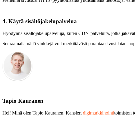
Pienennä sivustosi HTTP-pyyntömäärää yhdistämällä tiedostoja, vähen
4. Käytä sisältöjakelupalvelua
Hyödynnä sisältöjakelupalveluja, kuten CDN-palveluita, jotka jakavat si
Seuraamalla näitä vinkkejä voit merkittävästi parantaa sivusi latausno
Tapio Kauranen
Hei! Minä olen Tapio Kauranen. Kansleri
digimarkkinointi
toimiston 