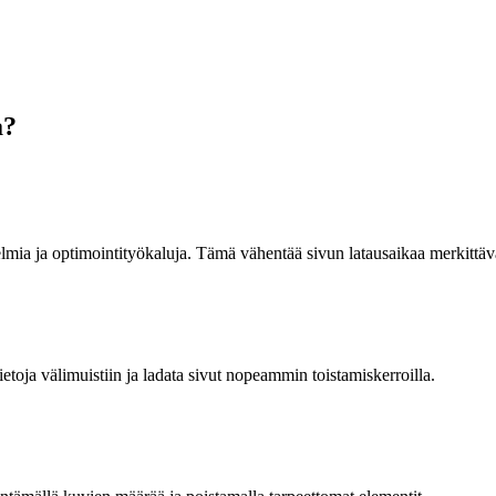
a?
mia ja optimointityökaluja. Tämä vähentää sivun latausaikaa merkittävä
 tietoja välimuistiin ja ladata sivut nopeammin toistamiskerroilla.