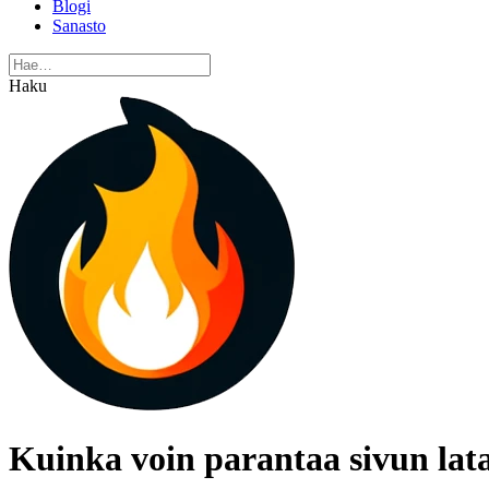
Blogi
Sanasto
Haku
Kuinka voin parantaa sivun lat