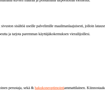
tämällä kuvien määrää ja poistamalla tarpeettomat elementit.
vuston sisältöä useille palvelimille maailmanlaajuisesti, jolloin latausn
peutta ja tarjota paremman käyttäjäkokemuksen vierailijoillesi.
toinen perustaja, sekä &
hakukoneoptimointi
ammattilainen. Kiinnostaa