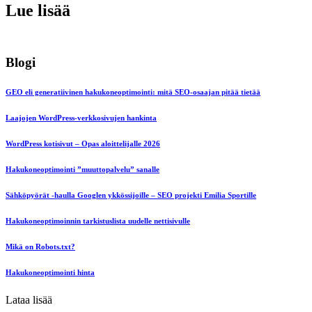
Lue lisää
Blogi
GEO eli generatiivinen hakukoneoptimointi: mitä SEO-osaajan pitää tietää
Laajojen WordPress-verkkosivujen hankinta
WordPress kotisivut – Opas aloittelijalle 2026
Hakukoneoptimointi ”muuttopalvelu” sanalle
Sähköpyörät -haulla Googlen ykkössijoille – SEO projekti Emilia Sportille
Hakukoneoptimoinnin tarkistuslista uudelle nettisivulle
Mikä on Robots.txt?
Hakukoneoptimointi hinta
Lataa lisää