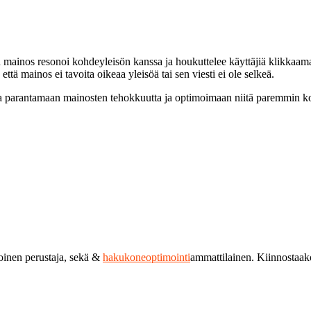
n mainos resonoi kohdeyleisön kanssa ja houkuttelee käyttäjiä klikkaamaa
ttä mainos ei tavoita oikeaa yleisöä tai sen viesti ei ole selkeä.
a parantamaan mainosten tehokkuutta ja optimoimaan niitä paremmin ko
toinen perustaja, sekä &
hakukoneoptimointi
ammattilainen. Kiinnostaa