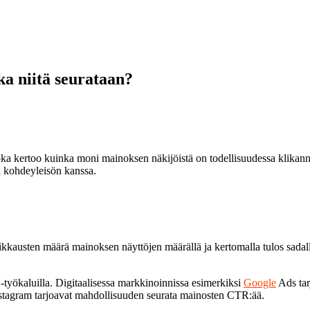
ka niitä seurataan?
oka kertoo kuinka moni mainoksen näkijöistä on todellisuudessa klikan
i kohdeyleisön kanssa.
kausten määrä mainoksen näyttöjen määrällä ja kertomalla tulos sadalla
 -työkaluilla. Digitaalisessa markkinoinnissa esimerkiksi
Google
Ads tar
Instagram tarjoavat mahdollisuuden seurata mainosten CTR:ää.