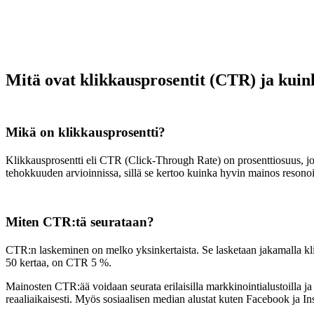
Mitä ovat klikkausprosentit (CTR) ja kuin
Mikä on klikkausprosentti?
Klikkausprosentti eli CTR (Click-Through Rate) on prosenttiosuus, j
tehokkuuden arvioinnissa, sillä se kertoo kuinka hyvin mainos resono
Miten CTR:tä seurataan?
CTR:n laskeminen on melko yksinkertaista. Se lasketaan jakamalla klik
50 kertaa, on CTR 5 %.
Mainosten CTR:ää voidaan seurata erilaisilla markkinointialustoilla ja
reaaliaikaisesti. Myös sosiaalisen median alustat kuten Facebook ja 