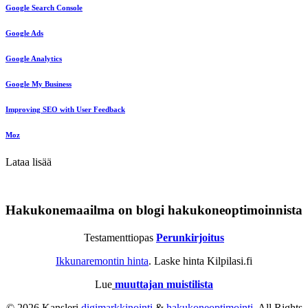
Google Search Console
Google Ads
Google Analytics
Google My Business
Improving SEO with User Feedback
Moz
Lataa lisää
Hakukonemaailma on blogi hakukoneoptimoinnista
Testamenttiopas
Perunkirjoitus
Ikkunaremontin hinta
. Laske hinta Kilpilasi.fi
Lue
muuttajan muistilista
© 2026 Kansleri
digimarkkinointi
&
hakukoneoptimointi
. All Rights