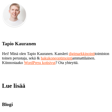
Tapio Kauranen
Hei! Minä olen Tapio Kauranen. Kansleri
digimarkkinointi
toimiston
toinen perustaja, sekä &
hakukoneoptimointi
ammattilainen.
Kiinnostaako
WordPress kotisivut
? Ota yhteyttä.
Lue lisää
Blogi