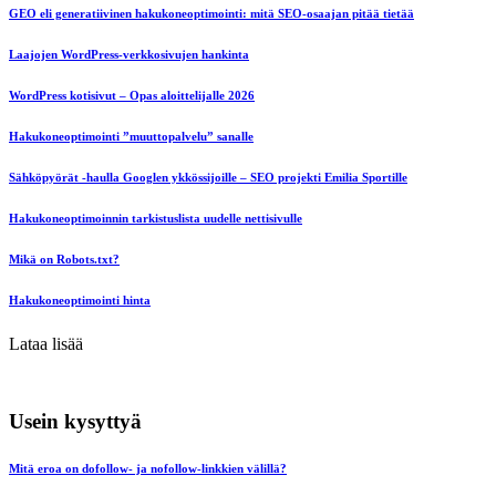
GEO eli generatiivinen hakukoneoptimointi: mitä SEO-osaajan pitää tietää
Laajojen WordPress-verkkosivujen hankinta
WordPress kotisivut – Opas aloittelijalle 2026
Hakukoneoptimointi ”muuttopalvelu” sanalle
Sähköpyörät -haulla Googlen ykkössijoille – SEO projekti Emilia Sportille
Hakukoneoptimoinnin tarkistuslista uudelle nettisivulle
Mikä on Robots.txt?
Hakukoneoptimointi hinta
Lataa lisää
Usein kysyttyä
Mitä eroa on dofollow- ja nofollow-linkkien välillä?