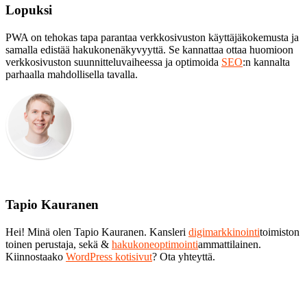
Lopuksi
PWA on tehokas tapa parantaa verkkosivuston käyttäjäkokemusta ja
samalla edistää hakukonenäkyvyyttä. Se kannattaa ottaa huomioon
verkkosivuston suunnitteluvaiheessa ja optimoida
SEO
:n kannalta
parhaalla mahdollisella tavalla.
Tapio Kauranen
Hei! Minä olen Tapio Kauranen. Kansleri
digimarkkinointi
toimiston
toinen perustaja, sekä &
hakukoneoptimointi
ammattilainen.
Kiinnostaako
WordPress kotisivut
? Ota yhteyttä.