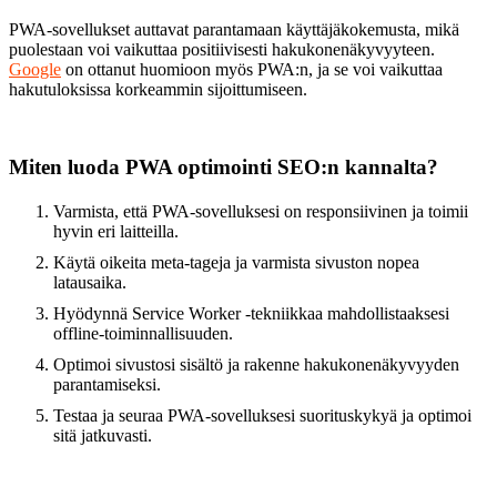
PWA-sovellukset auttavat parantamaan käyttäjäkokemusta, mikä
puolestaan voi vaikuttaa positiivisesti hakukonenäkyvyyteen.
Google
on ottanut huomioon myös PWA:n, ja se voi vaikuttaa
hakutuloksissa korkeammin sijoittumiseen.
Miten luoda PWA optimointi SEO:n kannalta?
Varmista, että PWA-sovelluksesi on responsiivinen ja toimii
hyvin eri laitteilla.
Käytä oikeita meta-tageja ja varmista sivuston nopea
latausaika.
Hyödynnä Service Worker -tekniikkaa mahdollistaaksesi
offline-toiminnallisuuden.
Optimoi sivustosi sisältö ja rakenne hakukonenäkyvyyden
parantamiseksi.
Testaa ja seuraa PWA-sovelluksesi suorituskykyä ja optimoi
sitä jatkuvasti.