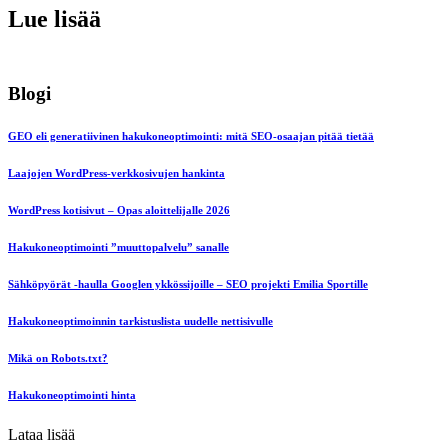
Lue lisää
Blogi
GEO eli generatiivinen hakukoneoptimointi: mitä SEO-osaajan pitää tietää
Laajojen WordPress-verkkosivujen hankinta
WordPress kotisivut – Opas aloittelijalle 2026
Hakukoneoptimointi ”muuttopalvelu” sanalle
Sähköpyörät -haulla Googlen ykkössijoille – SEO projekti Emilia Sportille
Hakukoneoptimoinnin tarkistuslista uudelle nettisivulle
Mikä on Robots.txt?
Hakukoneoptimointi hinta
Lataa lisää