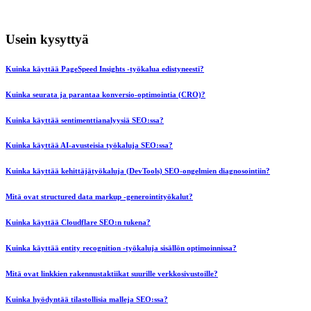
Usein kysyttyä
Kuinka käyttää PageSpeed Insights -työkalua edistyneesti?
Kuinka seurata ja parantaa konversio-optimointia (CRO)?
Kuinka käyttää sentimenttianalyysiä SEO:ssa?
Kuinka käyttää AI-avusteisia työkaluja SEO:ssa?
Kuinka käyttää kehittäjätyökaluja (DevTools) SEO-ongelmien diagnosointiin?
Mitä ovat structured data markup -generointityökalut?
Kuinka käyttää Cloudflare SEO:n tukena?
Kuinka käyttää entity recognition -työkaluja sisällön optimoinnissa?
Mitä ovat linkkien rakennustaktiikat suurille verkkosivustoille?
Kuinka hyödyntää tilastollisia malleja SEO:ssa?