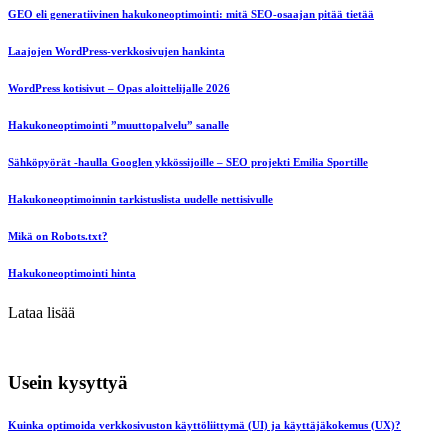
GEO eli generatiivinen hakukoneoptimointi: mitä SEO-osaajan pitää tietää
Laajojen WordPress-verkkosivujen hankinta
WordPress kotisivut – Opas aloittelijalle 2026
Hakukoneoptimointi ”muuttopalvelu” sanalle
Sähköpyörät -haulla Googlen ykkössijoille – SEO projekti Emilia Sportille
Hakukoneoptimoinnin tarkistuslista uudelle nettisivulle
Mikä on Robots.txt?
Hakukoneoptimointi hinta
Lataa lisää
Usein kysyttyä
Kuinka optimoida verkkosivuston käyttöliittymä (UI) ja käyttäjäkokemus (UX)?