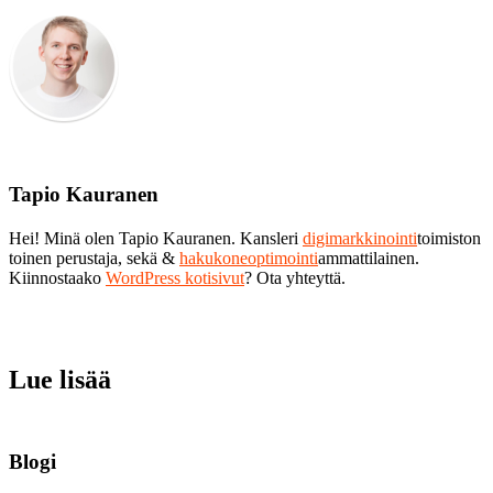
Tapio Kauranen
Hei! Minä olen Tapio Kauranen. Kansleri
digimarkkinointi
toimiston
toinen perustaja, sekä &
hakukoneoptimointi
ammattilainen.
Kiinnostaako
WordPress kotisivut
? Ota yhteyttä.
Lue lisää
Blogi