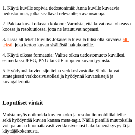
1. Käytä kuville sopivia tiedostonimiä: Anna kuville kuvaavia
tiedostonimiä, jotka sisältävät relevantteja avainsanoja.
2. Pakkaa kuvat oikeaan kokoon: Varmista, että kuvat ovat oikeassa
koossa ja resoluutiossa, jotta ne latautuvat nopeasti.
3. Lisää alt-tekstit kuville: Jokaisella kuvalla tulisi olla kuvaava
alt-
teksti
, joka kertoo kuvan sisällöstä hakukoneille.
4. Käytä oikeaa formaattia: Valitse oikea tiedostomuoto kuvillesi,
esimerkiksi JPEG, PNG tai GIF riippuen kuvan tyypistä.
5. Hyödynnä kuvien sijoittelua verkkosivustolla: Sijoita kuvat
strategisesti verkkosivustollesi ja hyödynnä kuvatekstejä ja
kuvagallerioita.
Lopulliset vinkit
Muista myös optimoida kuvien koko ja resoluutio mobiililaitteille
sekä hyödyntää kuvien kanssa meta-tagit. Näillä pienillä muutoksilla
voit parantaa huomattavasti verkkosivustosi hakukonenäkyvyyttä ja
käyttäjäkokemusta.