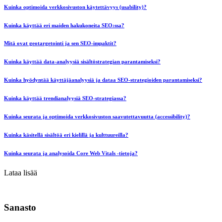
Kuinka optimoida verkkosivuston käytettävyys (usability)?
Kuinka käyttää eri maiden hakukoneita SEO:ssa?
Mitä ovat geotargetointi ja sen SEO-impaktit?
Kuinka käyttää data-analyysiä sisältöstrategian parantamiseksi?
Kuinka hyödyntää käyttäjäanalyysiä ja dataa SEO-strategioiden parantamiseksi?
Kuinka käyttää trendianalyysiä SEO-strategiassa?
Kuinka seurata ja optimoida verkkosivuston saavutettavuutta (accessibility)?
Kuinka käsitellä sisältöä eri kielillä ja kulttuureilla?
Kuinka seurata ja analysoida Core Web Vitals -tietoja?
Lataa lisää
Sanasto