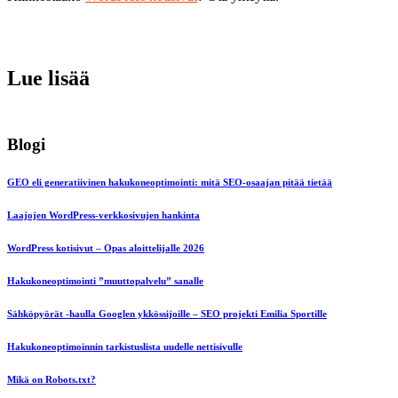
Lue lisää
Blogi
GEO eli generatiivinen hakukoneoptimointi: mitä SEO-osaajan pitää tietää
Laajojen WordPress-verkkosivujen hankinta
WordPress kotisivut – Opas aloittelijalle 2026
Hakukoneoptimointi ”muuttopalvelu” sanalle
Sähköpyörät -haulla Googlen ykkössijoille – SEO projekti Emilia Sportille
Hakukoneoptimoinnin tarkistuslista uudelle nettisivulle
Mikä on Robots.txt?