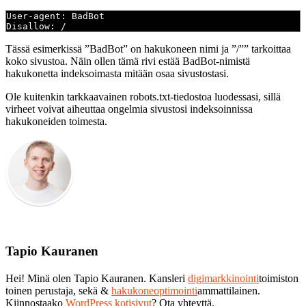
User-agent: BadBot
Disallow: /
Tässä esimerkissä ”BadBot” on hakukoneen nimi ja ”/”” tarkoittaa
koko sivustoa. Näin ollen tämä rivi estää BadBot-nimistä
hakukonetta indeksoimasta mitään osaa sivustostasi.
Ole kuitenkin tarkkaavainen robots.txt-tiedostoa luodessasi, sillä
virheet voivat aiheuttaa ongelmia sivustosi indeksoinnissa
hakukoneiden toimesta.
Tapio Kauranen
Hei! Minä olen Tapio Kauranen. Kansleri
digimarkkinointi
toimiston
toinen perustaja, sekä &
hakukoneoptimointi
ammattilainen.
Kiinnostaako
WordPress kotisivut
? Ota yhteyttä.