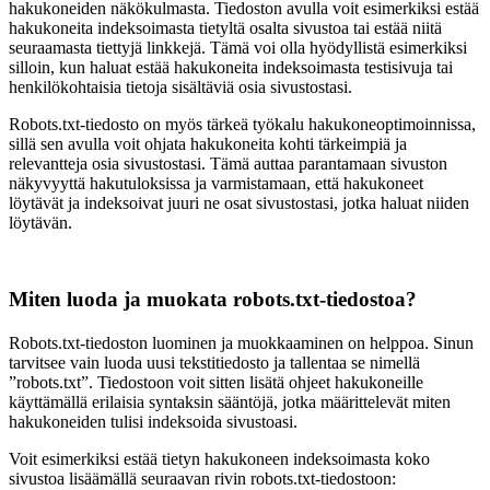
hakukoneiden näkökulmasta. Tiedoston avulla voit esimerkiksi estää
hakukoneita indeksoimasta tietyltä osalta sivustoa tai estää niitä
seuraamasta tiettyjä linkkejä. Tämä voi olla hyödyllistä esimerkiksi
silloin, kun haluat estää hakukoneita indeksoimasta testisivuja tai
henkilökohtaisia tietoja sisältäviä osia sivustostasi.
Robots.txt-tiedosto on myös tärkeä työkalu hakukoneoptimoinnissa,
sillä sen avulla voit ohjata hakukoneita kohti tärkeimpiä ja
relevantteja osia sivustostasi. Tämä auttaa parantamaan sivuston
näkyvyyttä hakutuloksissa ja varmistamaan, että hakukoneet
löytävät ja indeksoivat juuri ne osat sivustostasi, jotka haluat niiden
löytävän.
Miten luoda ja muokata robots.txt-tiedostoa?
Robots.txt-tiedoston luominen ja muokkaaminen on helppoa. Sinun
tarvitsee vain luoda uusi tekstitiedosto ja tallentaa se nimellä
”robots.txt”. Tiedostoon voit sitten lisätä ohjeet hakukoneille
käyttämällä erilaisia syntaksin sääntöjä, jotka määrittelevät miten
hakukoneiden tulisi indeksoida sivustoasi.
Voit esimerkiksi estää tietyn hakukoneen indeksoimasta koko
sivustoa lisäämällä seuraavan rivin robots.txt-tiedostoon: