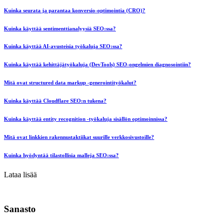
Kuinka seurata ja parantaa konversio-optimointia (CRO)?
Kuinka käyttää sentimenttianalyysiä SEO:ssa?
Kuinka käyttää AI-avusteisia työkaluja SEO:ssa?
Kuinka käyttää kehittäjätyökaluja (DevTools) SEO-ongelmien diagnosointiin?
Mitä ovat structured data markup -generointityökalut?
Kuinka käyttää Cloudflare SEO:n tukena?
Kuinka käyttää entity recognition -työkaluja sisällön optimoinnissa?
Mitä ovat linkkien rakennustaktiikat suurille verkkosivustoille?
Kuinka hyödyntää tilastollisia malleja SEO:ssa?
Lataa lisää
Sanasto