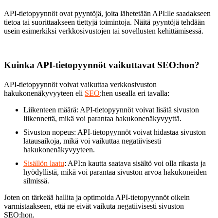
API-tietopyynnöt ovat pyyntöjä, joita lähetetään API:lle saadakseen
tietoa tai suorittaakseen tiettyjä toimintoja. Näitä pyyntöjä tehdään
usein esimerkiksi verkkosivustojen tai sovellusten kehittämisessä.
Kuinka API-tietopyynnöt vaikuttavat SEO:hon?
API-tietopyynnöt voivat vaikuttaa verkkosivuston
hakukonenäkyvyyteen eli
SEO
:hen usealla eri tavalla:
Liikenteen määrä: API-tietopyynnöt voivat lisätä sivuston
liikennettä, mikä voi parantaa hakukonenäkyvyyttä.
Sivuston nopeus: API-tietopyynnöt voivat hidastaa sivuston
latausaikoja, mikä voi vaikuttaa negatiivisesti
hakukonenäkyvyyteen.
Sisällön laatu
: API:n kautta saatava sisältö voi olla rikasta ja
hyödyllistä, mikä voi parantaa sivuston arvoa hakukoneiden
silmissä.
Joten on tärkeää hallita ja optimoida API-tietopyynnöt oikein
varmistaakseen, että ne eivät vaikuta negatiivisesti sivuston
SEO:hon.