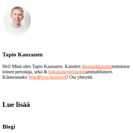
Tapio Kauranen
Hei! Minä olen Tapio Kauranen. Kansleri
digimarkkinointi
toimiston
toinen perustaja, sekä &
hakukoneoptimointi
ammattilainen.
Kiinnostaako
WordPress kotisivut
? Ota yhteyttä.
Lue lisää
Blogi