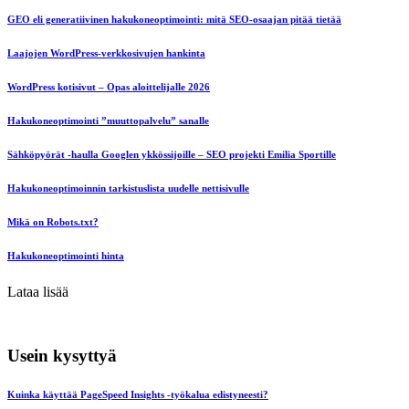
GEO eli generatiivinen hakukoneoptimointi: mitä SEO-osaajan pitää tietää
Laajojen WordPress-verkkosivujen hankinta
WordPress kotisivut – Opas aloittelijalle 2026
Hakukoneoptimointi ”muuttopalvelu” sanalle
Sähköpyörät -haulla Googlen ykkössijoille – SEO projekti Emilia Sportille
Hakukoneoptimoinnin tarkistuslista uudelle nettisivulle
Mikä on Robots.txt?
Hakukoneoptimointi hinta
Lataa lisää
Usein kysyttyä
Kuinka käyttää PageSpeed Insights -työkalua edistyneesti?