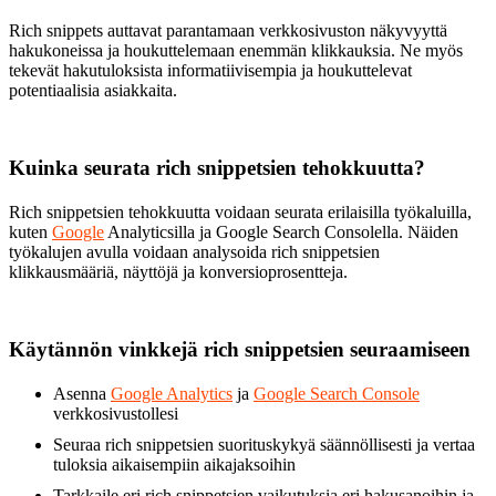
Rich snippets auttavat parantamaan verkkosivuston näkyvyyttä
hakukoneissa ja houkuttelemaan enemmän klikkauksia. Ne myös
tekevät hakutuloksista informatiivisempia ja houkuttelevat
potentiaalisia asiakkaita.
Kuinka seurata rich snippetsien tehokkuutta?
Rich snippetsien tehokkuutta voidaan seurata erilaisilla työkaluilla,
kuten
Google
Analyticsilla ja Google Search Consolella. Näiden
työkalujen avulla voidaan analysoida rich snippetsien
klikkausmääriä, näyttöjä ja konversioprosentteja.
Käytännön vinkkejä rich snippetsien seuraamiseen
Asenna
Google Analytics
ja
Google Search Console
verkkosivustollesi
Seuraa rich snippetsien suorituskykyä säännöllisesti ja vertaa
tuloksia aikaisempiin aikajaksoihin
Tarkkaile eri rich snippetsien vaikutuksia eri hakusanoihin ja