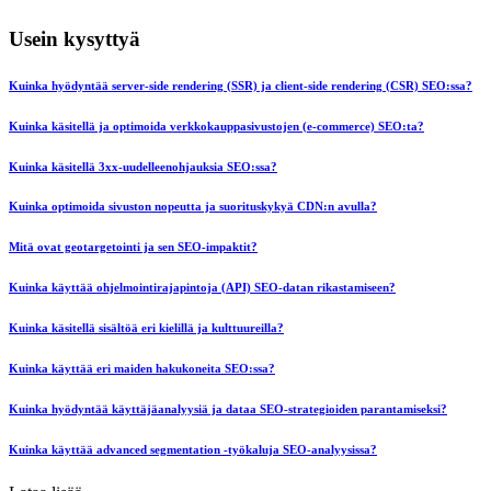
Usein kysyttyä
Kuinka hyödyntää server-side rendering (SSR) ja client-side rendering (CSR) SEO:ssa?
Kuinka käsitellä ja optimoida verkkokauppasivustojen (e-commerce) SEO:ta?
Kuinka käsitellä 3xx-uudelleenohjauksia SEO:ssa?
Kuinka optimoida sivuston nopeutta ja suorituskykyä CDN:n avulla?
Mitä ovat geotargetointi ja sen SEO-impaktit?
Kuinka käyttää ohjelmointirajapintoja (API) SEO-datan rikastamiseen?
Kuinka käsitellä sisältöä eri kielillä ja kulttuureilla?
Kuinka käyttää eri maiden hakukoneita SEO:ssa?
Kuinka hyödyntää käyttäjäanalyysiä ja dataa SEO-strategioiden parantamiseksi?
Kuinka käyttää advanced segmentation -työkaluja SEO-analyysissa?