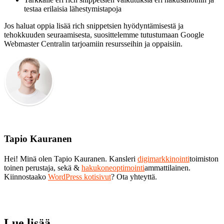
testaa erilaisia lähestymistapoja
Jos haluat oppia lisää rich snippetsien hyödyntämisestä ja
tehokkuuden seuraamisesta, suosittelemme tutustumaan Google
Webmaster Centralin tarjoamiin resursseihin ja oppaisiin.
Tapio Kauranen
Hei! Minä olen Tapio Kauranen. Kansleri
digimarkkinointi
toimiston
toinen perustaja, sekä &
hakukoneoptimointi
ammattilainen.
Kiinnostaako
WordPress kotisivut
? Ota yhteyttä.
Lue lisää