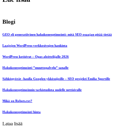
Blogi
GEO eli generatiivinen hakukoneoptimointi: mitä SEO-osaajan pitää tietää
Laajojen WordPress-verkkosivujen hankinta
WordPress kotisivut – Opas aloittelijalle 2026
Hakukoneoptimointi ”muuttopalvelu” sanalle
Sähköpyörät -haulla Googlen ykkössijoille – SEO projekti Emilia Sportille
Hakukoneoptimoinnin tarkistuslista uudelle nettisivulle
Mikä on Robots.txt?
Hakukoneoptimointi hinta
Lataa lisää