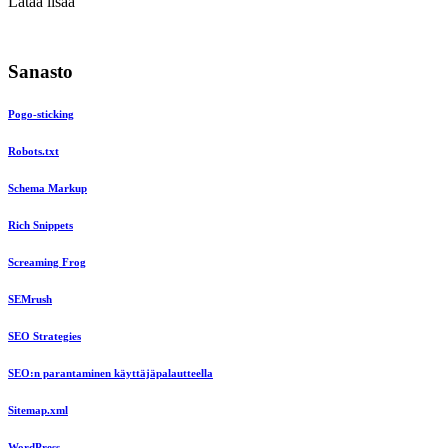
Lataa lisää
Sanasto
Pogo-sticking
Robots.txt
Schema Markup
Rich Snippets
Screaming Frog
SEMrush
SEO Strategies
SEO:n parantaminen käyttäjäpalautteella
Sitemap.xml
WordPress