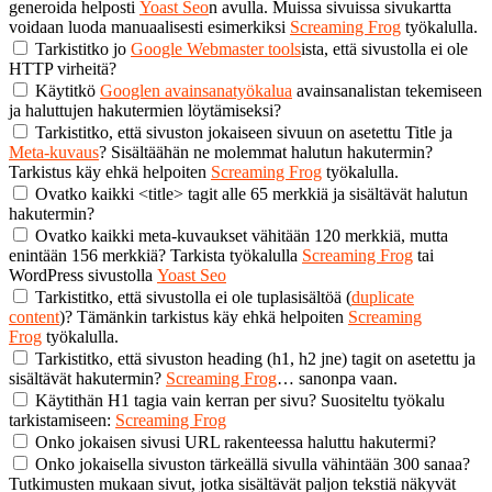
generoida helposti
Yoast Seo
n avulla. Muissa sivuissa sivukartta
voidaan luoda manuaalisesti esimerkiksi
Screaming Frog
työkalulla.
Tarkistitko jo
Google Webmaster tools
ista, että sivustolla ei ole
HTTP virheitä?
Käytitkö
Googlen avainsanatyökalua
avainsanalistan tekemiseen
ja haluttujen hakutermien löytämiseksi?
Tarkistitko, että sivuston jokaiseen sivuun on asetettu Title ja
Meta-kuvaus
? Sisältäähän ne molemmat halutun hakutermin?
Tarkistus käy ehkä helpoiten
Screaming Frog
työkalulla.
Ovatko kaikki <title> tagit alle 65 merkkiä ja sisältävät halutun
hakutermin?
Ovatko kaikki meta-kuvaukset vähitään 120 merkkiä, mutta
enintään 156 merkkiä? Tarkista työkalulla
Screaming Frog
tai
WordPress sivustolla
Yoast Seo
Tarkistitko, että sivustolla ei ole tuplasisältöä (
duplicate
content
)? Tämänkin tarkistus käy ehkä helpoiten
Screaming
Frog
työkalulla.
Tarkistitko, että sivuston heading (h1, h2 jne) tagit on asetettu ja
sisältävät hakutermin?
Screaming Frog
… sanonpa vaan.
Käytithän H1 tagia vain kerran per sivu? Suositeltu työkalu
tarkistamiseen:
Screaming Frog
Onko jokaisen sivusi URL rakenteessa haluttu hakutermi?
Onko jokaisella sivuston tärkeällä sivulla vähintään 300 sanaa?
Tutkimusten mukaan sivut, jotka sisältävät paljon tekstiä näkyvät