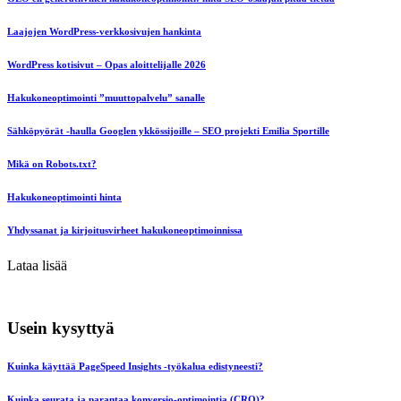
Laajojen WordPress-verkkosivujen hankinta
WordPress kotisivut – Opas aloittelijalle 2026
Hakukoneoptimointi ”muuttopalvelu” sanalle
Sähköpyörät -haulla Googlen ykkössijoille – SEO projekti Emilia Sportille
Mikä on Robots.txt?
Hakukoneoptimointi hinta
Yhdyssanat ja kirjoitusvirheet hakukoneoptimoinnissa
Lataa lisää
Usein kysyttyä
Kuinka käyttää PageSpeed Insights -työkalua edistyneesti?
Kuinka seurata ja parantaa konversio-optimointia (CRO)?