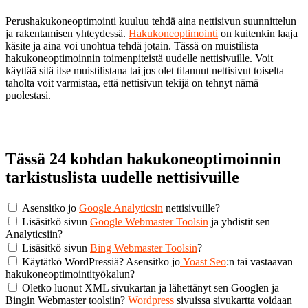
Perushakukoneoptimointi kuuluu tehdä aina nettisivun suunnittelun
ja rakentamisen yhteydessä.
Hakukoneoptimointi
on kuitenkin laaja
käsite ja aina voi unohtua tehdä jotain. Tässä on muistilista
hakukoneoptimoinnin toimenpiteistä uudelle nettisivuille. Voit
käyttää sitä itse muistilistana tai jos olet tilannut nettisivut toiselta
taholta voit varmistaa, että nettisivun tekijä on tehnyt nämä
puolestasi.
Tässä 24 kohdan hakukoneoptimoinnin
tarkistuslista uudelle nettisivuille
Asensitko jo
Google Analyticsin
nettisivuille?
Lisäsitkö sivun
Google Webmaster Toolsin
ja yhdistit sen
Analyticsiin?
Lisäsitkö sivun
Bing Webmaster Toolsin
?
Käytätkö WordPressiä? Asensitko jo
Yoast Seo
:n tai vastaavan
hakukoneoptimointityökalun?
Oletko luonut XML sivukartan ja lähettänyt sen Googlen ja
Bingin Webmaster toolsiin?
Wordpress
sivuissa sivukartta voidaan