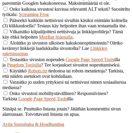
paremmin Googlen hakukoneessa. Maksimimäärää ei ole.
Onko kaikissa sivustosi kuvissa relevantti ALT teksti? Suositeltu
työkalu:
Screaming Frog
Pääseekö kaikkiin nettisivusi sivuihin käsiksi enintään kolmella
(3) klikkauksella? Testaus käy helpoiten ihan vaan testaamalla itse.
Vilkaisitko kilpailijoittesi nettisivuja ja linkkiprofiileja? Tämä
käy ehkä helpoiten
MozBar lisäosalla
.
Aloititko jo sivuston ulkoisen hakukoneoptimoinnin? Oletko
kerännyt linkkejä laadukkailta sivustoilta? Lue
Linkkien
rakennusopas
Testasitko sivuston nopeuden
Google Page Speed Tools
illa
ja
Pingdom Toolsilla
? Tee korjaukset sivuston nopeuttamiseksi.
Käytätkö
Robots.txt
tiedostoa tai robots metatietoja? Tarkista,
että näiden asetukset ovat kohdallaan.
Varasitko jo uuden yrityksesi tai nettisivusi nimen sosiaalisessa
mediassa?
Onko sivustosi mobiiliystävällinen? Responsiivinen?
Tarkista
Google Page Speed Tools
illa.
Siinäpä se. Puuttuiko listasta jotain? Jätäthän kommenttisi sivun
alareunaan. Toivottavasti listasta on apua.
Avila Suorahaku & Headhunting