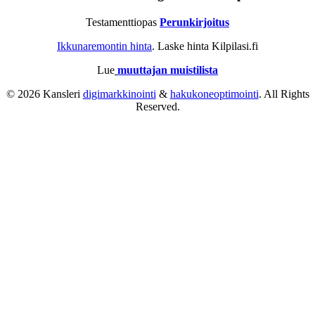
Testamenttiopas
Perunkirjoitus
Ikkunaremontin hinta
. Laske hinta Kilpilasi.fi
Lue
muuttajan muistilista
© 2026 Kansleri
digimarkkinointi
&
hakukoneoptimointi
. All Rights
Reserved.