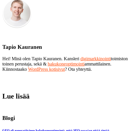
Tapio Kauranen
Hei! Minä olen Tapio Kauranen. Kansleri
digimarkkinointi
toimiston
toinen perustaja, sekä &
hakukoneoptimointi
ammattilainen.
Kiinnostaako
WordPress kotisivut
? Ota yhteyttä.
Lue lisää
Blogi
GEO eli generatiivinen hakukoneoptimointi: mitä SEO-osaajan pitää tietää