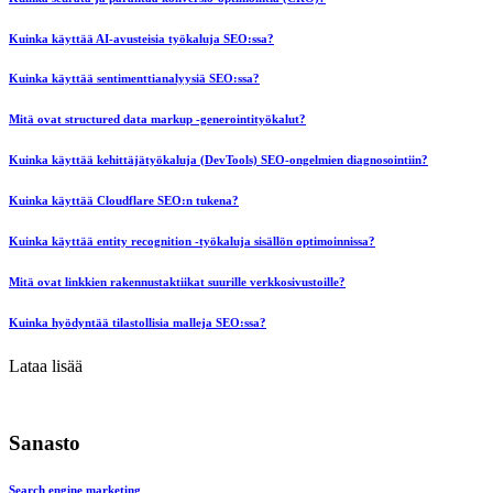
Kuinka käyttää AI-avusteisia työkaluja SEO:ssa?
Kuinka käyttää sentimenttianalyysiä SEO:ssa?
Mitä ovat structured data markup -generointityökalut?
Kuinka käyttää kehittäjätyökaluja (DevTools) SEO-ongelmien diagnosointiin?
Kuinka käyttää Cloudflare SEO:n tukena?
Kuinka käyttää entity recognition -työkaluja sisällön optimoinnissa?
Mitä ovat linkkien rakennustaktiikat suurille verkkosivustoille?
Kuinka hyödyntää tilastollisia malleja SEO:ssa?
Lataa lisää
Sanasto
Search engine marketing