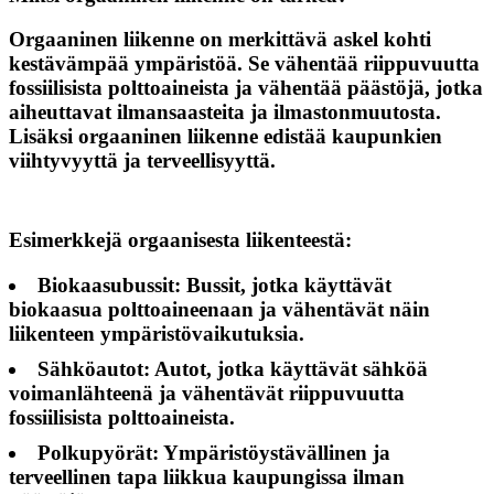
Orgaaninen liikenne on merkittävä askel kohti
kestävämpää ympäristöä. Se vähentää riippuvuutta
fossiilisista polttoaineista ja vähentää päästöjä, jotka
aiheuttavat ilmansaasteita ja ilmastonmuutosta.
Lisäksi orgaaninen liikenne edistää kaupunkien
viihtyvyyttä ja terveellisyyttä.
Esimerkkejä orgaanisesta liikenteestä:
Biokaasubussit: Bussit, jotka käyttävät
biokaasua polttoaineenaan ja vähentävät näin
liikenteen ympäristövaikutuksia.
Sähköautot: Autot, jotka käyttävät sähköä
voimanlähteenä ja vähentävät riippuvuutta
fossiilisista polttoaineista.
Polkupyörät: Ympäristöystävällinen ja
terveellinen tapa liikkua kaupungissa ilman