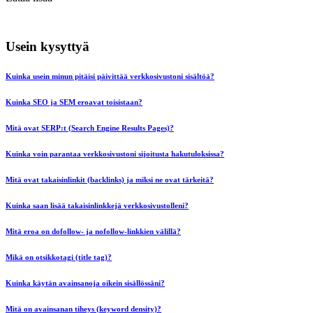
Usein kysyttyä
Kuinka usein minun pitäisi päivittää verkkosivustoni sisältöä?
Kuinka SEO ja SEM eroavat toisistaan?
Mitä ovat SERP:t (Search Engine Results Pages)?
Kuinka voin parantaa verkkosivustoni sijoitusta hakutuloksissa?
Mitä ovat takaisinlinkit (backlinks) ja miksi ne ovat tärkeitä?
Kuinka saan lisää takaisinlinkkejä verkkosivustolleni?
Mitä eroa on dofollow- ja nofollow-linkkien välillä?
Mikä on otsikkotagi (title tag)?
Kuinka käytän avainsanoja oikein sisällössäni?
Mitä on avainsanan tiheys (keyword density)?