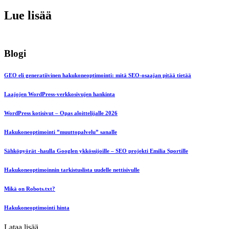
Lue lisää
Blogi
GEO eli generatiivinen hakukoneoptimointi: mitä SEO-osaajan pitää tietää
Laajojen WordPress-verkkosivujen hankinta
WordPress kotisivut – Opas aloittelijalle 2026
Hakukoneoptimointi ”muuttopalvelu” sanalle
Sähköpyörät -haulla Googlen ykkössijoille – SEO projekti Emilia Sportille
Hakukoneoptimoinnin tarkistuslista uudelle nettisivulle
Mikä on Robots.txt?
Hakukoneoptimointi hinta
Lataa lisää