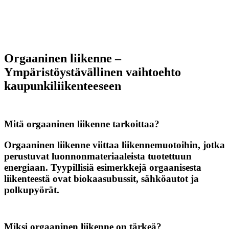
Orgaaninen liikenne –
Ympäristöystävällinen vaihtoehto
kaupunkiliikenteeseen
Mitä orgaaninen liikenne tarkoittaa?
Orgaaninen liikenne viittaa liikennemuotoihin, jotka
perustuvat luonnonmateriaaleista tuotettuun
energiaan. Tyypillisiä esimerkkejä orgaanisesta
liikenteestä ovat biokaasubussit, sähköautot ja
polkupyörät.
Miksi orgaaninen liikenne on tärkeä?