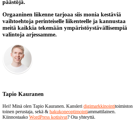
päästöjä.
Orgaaninen liikenne tarjoaa siis monia kestäviä
vaihtoehtoja perinteiselle liikenteelle ja kannustaa
meitä kaikkia tekemään ympäristöystävällisempiä
valintoja arjessamme.
Tapio Kauranen
Hei! Minä olen Tapio Kauranen. Kansleri
digimarkkinointi
toimiston
toinen perustaja, sekä &
hakukoneoptimointi
ammattilainen.
Kiinnostaako
WordPress kotisivut
? Ota yhteyttä.